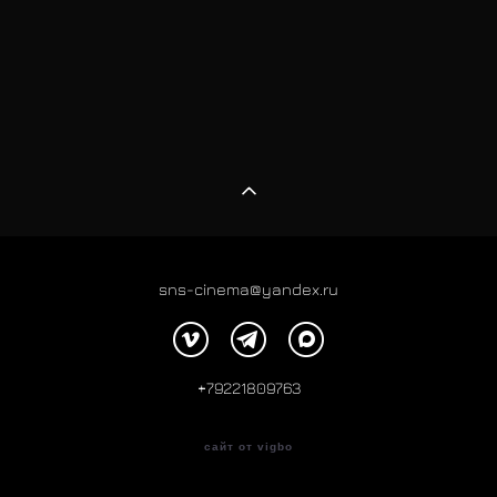
sns-cinema@yandex.ru
+79221809763
сайт от vigbo